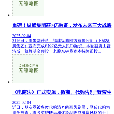
重磅！纵腾集团获7亿融资，发布未来三大战略
2025-02-04
3月6日，雨果网获悉，福建纵腾网络有限公司（下称纵
腾集团）宣布完成B轮7亿元人民币融资。本轮融资由普
洛斯、凯辉基金领投，老股东钟鼎资本持续跟投...
《电商法》正式实施，微商、代购告别“野蛮生
2025-02-04
近日，朋友圈被多位代购清奇的画风刷屏，网传代购为
避免被查，将各类护肤品和化妆品改成鬼畜风格的手工