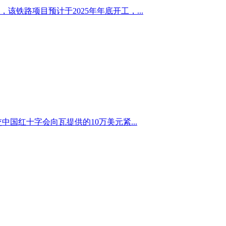
铁路项目预计于2025年年底开工，...
国红十字会向瓦提供的10万美元紧...