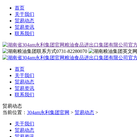
首页
关于我们
贸易动态
贸易资讯
联系我们
0731-82280070
首页
关于我们
贸易动态
贸易资讯
联系我们
贸易动态
当前位置：
304am永利集团官网
>
贸易动态
>
关于我们
贸易动态
贸易资讯