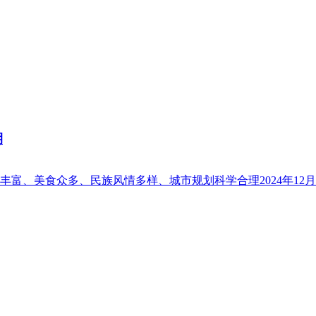
期
、美食众多、民族风情多样、城市规划科学合理2024年12月8日