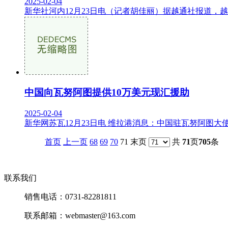
2025-02-04
新华社河内12月23日电（记者胡佳丽）据越通社报道，越
中国向瓦努阿图提供10万美元现汇援助
2025-02-04
新华网苏瓦12月23日电 维拉港消息：中国驻瓦努阿图大
首页
上一页
68
69
70
71 末页
共
71
页
705
条
联系我们
销售电话：0731-82281811
联系邮箱：webmaster@163.com